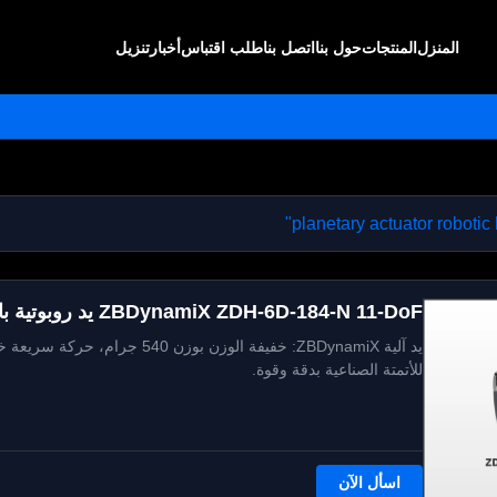
المنزل
المنتجات
حول بنا
اتصل بنا
طلب اقتباس
أخبار
تنزيل
ZBDynamiX ZDH-6D-184-N 11-DoF يد روبوتية بارعة 30 كيلوغرام الحد الأقصى للحمولة
للأتمتة الصناعية بدقة وقوة.
اسأل الآن