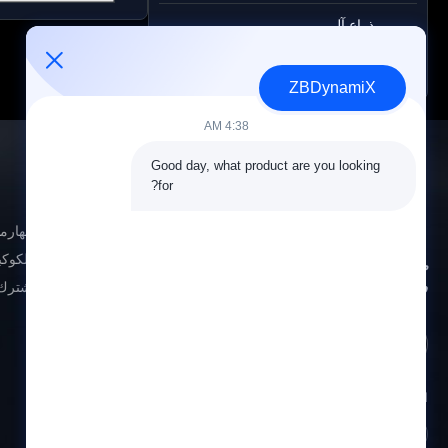
ذراع آلي
الروبوت المقبض
ZBDynamiX
4:38 AM
Good day, what product are you looking 
for?
المنتجات
محرك المفاصل الهارم
مشغل المفاصل الكوكب
مصمم ومصنع لبطاريات الروبوتات البشرية
ومحركاتها
جهاز التشغيل المشترك
حل البطارية
اليد المهارة
ذراع آلي
اتبعنا