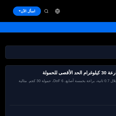
اسأل الآن
يد آلية ZBDynamiX: خفيفة الوزن بوزن 540 جرام، حركة سريعة خلال 0.7 ثانية، براعة بخمسة أصابع، 6 DoF، حمولة 30 كجم. مثالية