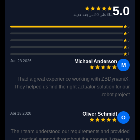
5.0
بناءً على 50 مراجعة حديثة
5
4
3
2
1
Jun 28.2026
Michael Anderson
M
I had a great experience working with ZBDynamiX.
They helped us find the right actuator solution for our
robot project.
Apr 18.2026
Oliver Schmidt
O
Their team understood our requirements and provided
practical support throughout the process.It gave us