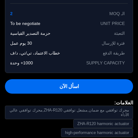
الـ MOQ
2
To be negotiate
UNIT PRICE
التعبئة
حزمة التصدير القياسية
فترة للإرسال
30 يوم عمل
طريقة الدفع
خطاب الاعتماد، تي/تي، د/ف
SUPPLY CAPACITY
1000+ وحدة
اسأل الآن
لامات:
محرك توافقي مع ضمان,مشغل توافقي ZHA-R120,محرك توافقي عالي
لأداء
ZHA-R120 harmonic actuato
high-performance harmonic actuato