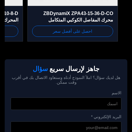
te-35-10-8-D
ZBDynamiX ZPA43-15-36-D-CO
محرك المفاصل الكوكبي المتكامل
المحرك الكوكب
احصل على أفضل سعر
احص
في الدقيقة، OD46 ملم
جاهز لإرسال سريع
سؤال
هل لديك سؤال؟ املأ النموذج أدناه وسنعاود الاتصال بك في أقرب
وقت ممكن.
الاسم
البريد الإلكتروني *