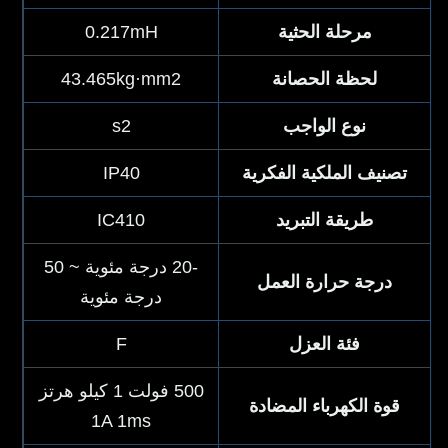
مرحلة الحثية
0.217mH
لحظة الحصانة
43.465kg·mm2
نوع الواجب
s2
تصنيف الملكية الفكرية
IP40
طريقة التبريد
IC410
-20 درجة مئوية ~ 50
درجة حرارة العمل
درجة مئوية
فئة العزل
F
500 فولت 1 كيلو هرتز
قوة الكهرباء المضادة
1A 1ms