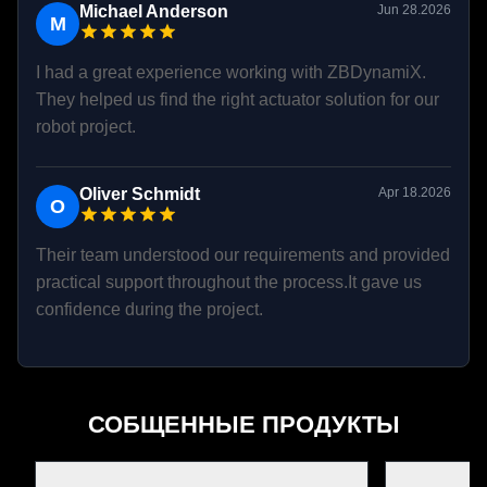
Michael Anderson
Jun 28.2026
M
I had a great experience working with ZBDynamiX.
They helped us find the right actuator solution for our
robot project.
Oliver Schmidt
Apr 18.2026
O
Their team understood our requirements and provided
practical support throughout the process.It gave us
confidence during the project.
СОБЩЕННЫЕ ПРОДУКТЫ