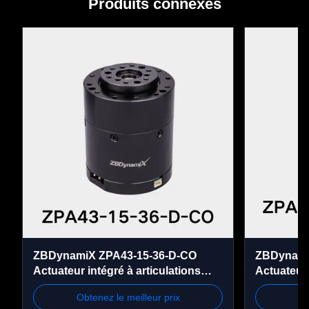
Produits connexes
ZBDynamiX ZPA43-15-36-D-CO
ZBDynamiX
Actuateur intégré à articulations
Actuateur 
planétaires 70 Nm couple maximal,
planétair
Obtenez le meilleur prix
Ob
rapport 36:1, OD56 mm
300 tours