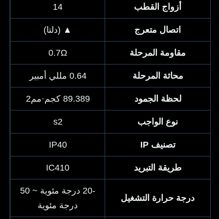
أزواج القطب
14
اتصال متعرج
▲ (دلتا)
مقاومة المرحلة
0.7Ω
محاثة المرحلة
0.64 مللي أمبير
لحظة الجمود
89.389 كجم·مم2
نوع الواجب
s2
تصنيف IP
IP40
طريقة التبريد
IC410
-20 درجة مئوية ~ 50
درجة حرارة التشغيل
درجة مئوية