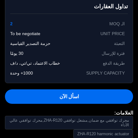
تداول العقارات
الـ MOQ
2
To be negotiate
UNIT PRICE
التعبئة
حزمة التصدير القياسية
فترة للإرسال
30 يومًا
طريقة الدفع
خطاب الاعتماد، تي/تي، د/ف
SUPPLY CAPACITY
1000+ وحدة
اسأل الآن
لامات:
محرك توافقي مع ضمان,مشغل توافقي ZHA-R120,محرك توافقي عالي
لأداء
ZHA-R120 harmonic actuato