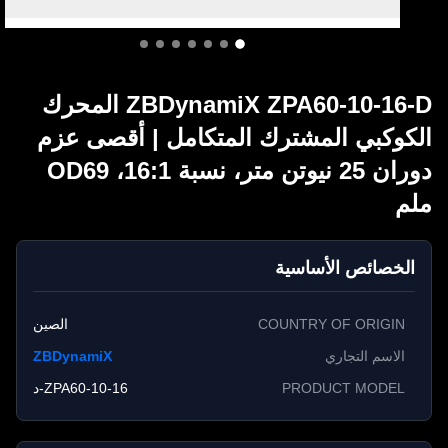
ZBDynamiX ZPA60-10-16-D المحرك
كوكبي المشترك المتكامل | أقصى عزم
دوران 25 نيوتن متر، نسبة 16:1، OD69
م
الخصائص الأساسية
COUNTRY OF ORIGIN
الصين
الاسم التجاري
ZBDynamiX
PRODUCT MODEL
ZPA60-10-16-د