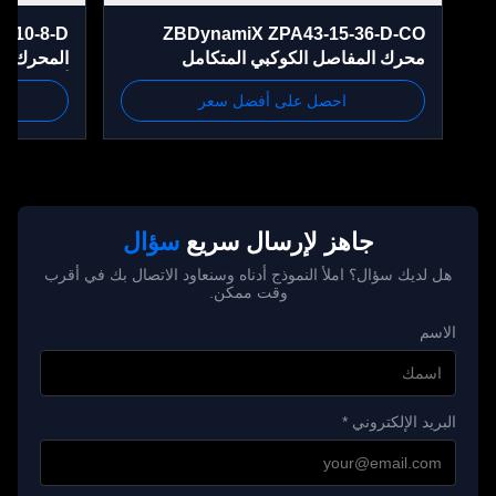
te-35-10-8-D
ZBDynamiX ZPA43-15-36-D-CO
محرك المفاصل الكوكبي المتكامل
المحرك الكوكب
احصل على أفضل سعر
احص
في الدقيقة، OD46 ملم
جاهز لإرسال سريع
سؤال
هل لديك سؤال؟ املأ النموذج أدناه وسنعاود الاتصال بك في أقرب
وقت ممكن.
الاسم
البريد الإلكتروني *