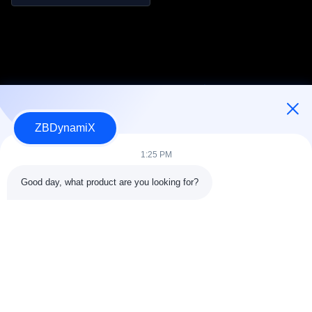
сцепка. 90 мм удара, 25
Н сила сцепки, ± 0,03 мм
повторяемость.
ZBDynamiX
Разработчик и производитель аккумуляторных батарей и
приводов для человекоподобных роботов.
1:25 PM
Good day, what product are you looking for?
СЛЕДУЙТЕ ЗА НАМИ.
Быстрые связи