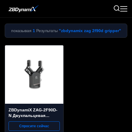
показывая
1
Результаты
"zbdynamix zag 2f90d gripper"
ZBDynamiX ZAG-2F90D-
N Двухпальцевая
параллельная
Спросите сейчас
роботизированная