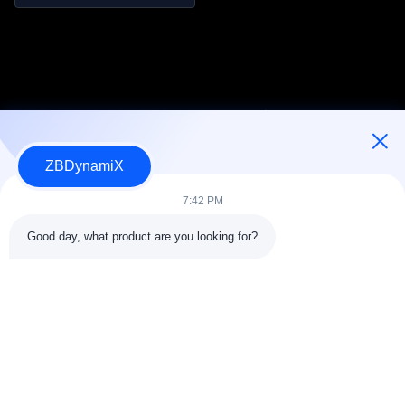
±0,03 mm
Herhaalbaarheid
ZBDynamiX
Ontwerper en fabrikant van batterijpakketten en actuatoren voor
humanoïde robots.
7:42 PM
Good day, what product are you looking for?
VOLG ONS.
Snelkoppelingen