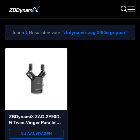
tonen
1
Resultaten voor
"zbdynamix zag 2f90d gripper"
ZBDynamiX ZAG-2F90D-
N Twee-Vinger Parallel
Robotgrijper | 90 mm
NU AANVRAGEN
Slag, 25 N Grijpkracht,