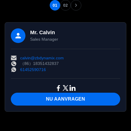
kniegewrichten met hoge
werkt bij ≤60dB ruis. Ideaal
01
02
precisie (10 boogminuten
voor
speling) en duurzaamheid.
robotelleboog-/kniegewrichten.
Mr. Calvin
Sales Manager
calvin@zbdynamix.com
（86）18351432837
61452590716
NU AANVRAGEN