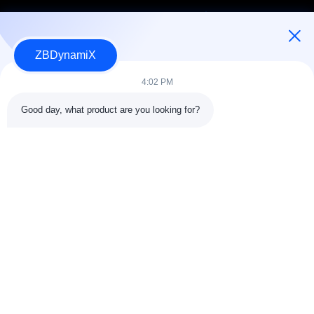
ZBDynamiX
Ontwerper en fabrikant van batterijpakketten en actuatoren voor
humanoïde robots.
4:02 PM
Good day, what product are you looking for?
VOLG ONS.
Snelkoppelingen
Over ons
Kwaliteitscontrole
Fabrieksreis