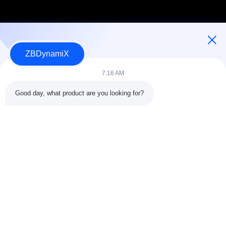
ZBDynamiX
Designer und Hersteller für humanoide Roboter-Akkupacks und -
Aktuatoren.
7:16 AM
Good day, what product are you looking for?
FOLGEN SIE UNS.
Schnelle Verbindungen
ÜBER US
Qualitätskontrolle