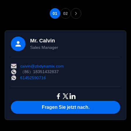
Hüft- und Kniegelenke mit
Bit-Encoder und arbeitet mit
hoher Präzision (10
einem Rauschen von ≤60 dB.
Bogenminuten Spiel) und
Ideal für Roboter-
01
02
Haltbarkeit.
Ellbogen-/Kniegelenke.
Mr. Calvin
Sales Manager
calvin@zbdynamix.com
（86）18351432837
61452590716
Fragen Sie jetzt nach.