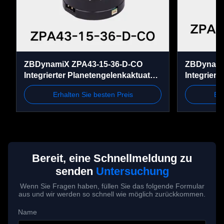
IP-Bewertung
IP40
Kühlmethode
IC410
Betriebstemperatur
-20°C bis 50°C
ZBDynamiX ZPA43-15-36-D-CO
ZBDynamiX
Integrierter Planetengelenkaktuator
Integriert
Isolationsklasse
F
| 70 Nm Spitzendrehmoment,
Gelenksc
Erhalten Sie besten Preis
Erh
Übersetzungsverhältnis 36:1,
Höchstdr
Dielektrische 
500V 1kHz 1A 1ms
Außendurchmesser 56 mm
OD46 mm
Festigkeit
Widerstand gegen 
100MΩ 20°C
Isolierung
Bereit, eine Schnellmeldung zu
senden
Untersuchung
NTC MF52B
Temperatursensor
Wenn Sie Fragen haben, füllen Sie das folgende Formular
103F3950
aus und wir werden so schnell wie möglich zurückkommen.
Name
Geräuschpegel
60 dB/0,5 m