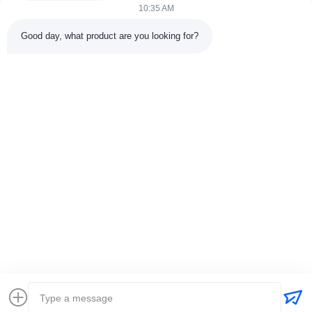
Aktuatoren.
10:35 AM
Good day, what product are you looking for?
FOLGEN SIE UNS.
Schnelle Verbindungen
ÜBER US
Qualitätskontrolle
Fabrik-Ausflug
Treten Sie mit uns in Verbindung
© 2026 ZBDynamiX Co., Ltd.. . Alle Rechte vorbehalten..
Seitenübersicht
Privacy policy