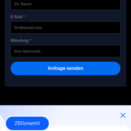
Überspannungssch
E-Mail *
utz
Schutzfunktionen
Überstromschutz
Schutz vor 
Mitteilung *
Übertemperaturen
Anfrage senden
ZBDynamiX
Designer und Hersteller für humanoide Roboter-Akkupacks und -