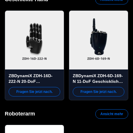
ZBDynamiX ZDH-16D-
ZBDynamiX ZDH-6D-169-
222-N 20-DoF
N 11-DoF Geschickliche
Geschickliche
Roboterhand 25 kg
Fragen Sie jetzt nach.
Fragen Sie jetzt nach.
Roboterhand 16 aktive
Maximale Nutzlast, ±0,05
DOF, 52 N Griffstärke,
mm Wiederholbarkeit
CAN FD Kommunikation
Roboterarm
Ansicht mehr