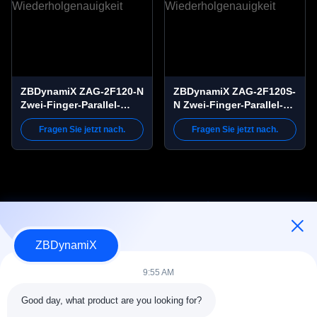
ZBDynamiX ZAG-2F120-N
ZBDynamiX ZAG-2F120S-
Zwei-Finger-Parallel-
N Zwei-Finger-Parallel-
Robotergreifer | 80 N
Robotergreifer | 120 mm
Fragen Sie jetzt nach.
Fragen Sie jetzt nach.
Greifkraft, 120 mm Hub,
Hub, 50 N Greifkraft,
±0,03 mm
±0,03 mm
Wiederholgenauigkeit
Wiederholgenauigkeit
ZBDynamiX
Designer und Hersteller für humanoide Roboter-Akkupacks und -
Aktuatoren.
9:55 AM
Good day, what product are you looking for?