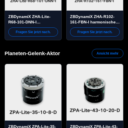
ZBDynamiX ZHA-Lite-
ZBDynamiX ZHA-R102-
R68-101-DNN-I
161-FBN-I harmonischer
Leichtgewichts
Gelenkaktuator mit
Fragen Sie jetzt nach.
Fragen Sie jetzt nach.
harmonischer
hohem Drehmoment | 350
Gelenkaktor 82 Nm
Nm Spitzendrehmoment,
Spitzendrehmoment,
161:1 Übersetzung,
101:1 Verhältnis, OD68
AD102 mm
Planeten-Gelenk-Aktor
Ansicht mehr
mm
ZBDynamiX ZPA-Lite-35-
ZBDynamiX ZPA-Lite-43-