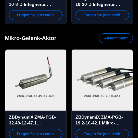
10-8-D Integrierter
10-20-D Integrierter
Planetarischer
Planetengelenkaktuator |
Fragen Sie jetzt nach.
Fragen Sie jetzt nach.
Gelenkschwung 5 Nm
14 Nm
Höchstdrehmoment, 300
Spitzendrehmoment, 100
Rpm, OD46 mm
U/min,
Außendurchmesser 53
Mikro-Gelenk-Aktor
Ansicht mehr
mm
ZBDynamiX ZMA-PGB-
ZBDynamiX ZMA-PGB-
32.49-12-47.1
19.2-10-42.1 Mikro-
Mikroplanetärer Getriebe-
Planetengetriebemotor |
Fragen Sie jetzt nach.
Fragen Sie jetzt nach.
Motor. 276 mNm
72,9 mNm