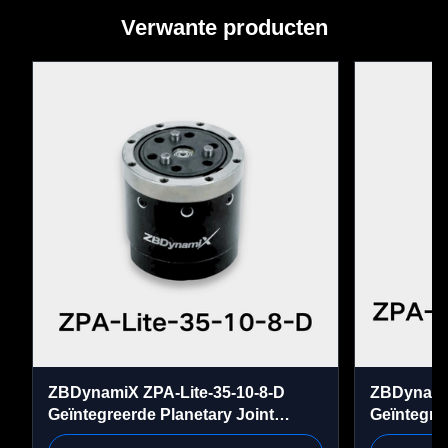
Verwante producten
Bescherming tegen 
overspanning
Bescherming tegen 
Beschermingsfuncties
overstromingen
Bescherming tegen 
overtemperatuur
ZBDynamiX ZPA-Lite-35-10-8-D
ZBDynamiX
Geïntegreerde Planetary Joint
Geïntegre
Actuator 5 Nm Peak Torque, 300
Actuator 