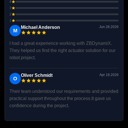
Fase-inductiviteit
0.41 mH
4
3
Moment van traagheid
15.622 kg·mm2
2
1
Soort van belasting
s2
Michael Anderson
Jun 28.2026
M
IP-classificatie
IP40
I had a great experience working with ZBDynamiX.
They helped us find the right actuator solution for our
Koelmethode
IC410
robot project.
Werktemperatuur
-20°C tot 50°C
Oliver Schmidt
Apr 18.2026
Isolatie klasse
F
O
Dielectrische sterkte
500V 1kHz 1A 1ms
Their team understood our requirements and provided
practical support throughout the process.It gave us
Isolatieweerstand
100MΩ 20°C
confidence during the project.
Temperatuursensor
NTC MF52B 103F3950
Geluidsniveau
60 dB/0,5m