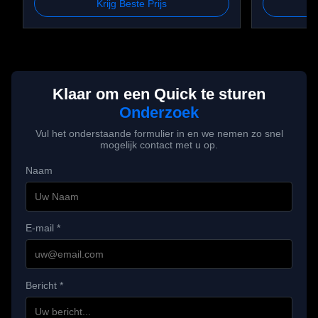
Krijg Beste Prijs
rpm, OD46 mm
rpm, OD5
Klaar om een Quick te sturen
Onderzoek
Vul het onderstaande formulier in en we nemen zo snel
mogelijk contact met u op.
Naam
E-mail *
Bericht *