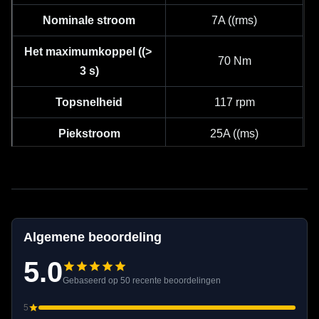
Nominale stroom
7A ((rms)
Het maximumkoppel ((> 
70 Nm
3 s)
Topsnelheid
117 rpm
Piekstroom
25A ((ms)
Torkconstante
2.93Nm/A
Versnellingsconstante
87 t/min/V
Polenparen
14
Algemene beoordeling
Verbinding met wikkeling
Ster (Wye)
5.0
Gebaseerd op 50 recente beoordelingen
Faseweerstand
0.9Ω
5