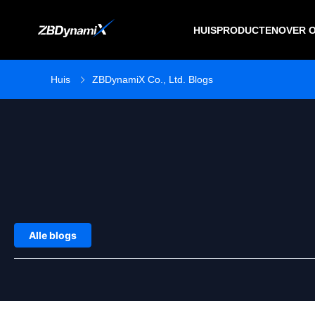
HUIS
PRODUCTEN
OVER 
Huis
ZBDynamiX Co., Ltd. Blogs
Alle blogs