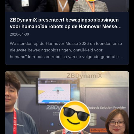
ZBDynamiX presenteert bewegingsoplossingen
voor humanoïde robots op de Hannover Messe
2026
2026-04-30
We stonden op de Hannover Messe 2026 en toonden onze
nieuwste bewegingsoplossingen, ontwikkeld voor
humanoïde robots en robotica van de volgende generatie.
Op de beurs presenteerden we onze geïntegreerde
gewrichtsaandrijvingen, robotarmen, behendige handen en
andere bewegingscomponenten, ontworpen ...