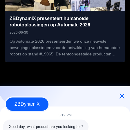
ZBDynamiX presenteert humanoïde
robotoplossingen op Automate 2026
2026-06-30
Op Automate 2026 presenteerden we onze nieuwste
bewegingsoplossingen voor de ontwikkeling van humanoïde
robots op stand #19065. De tentoongestelde producten
omvatten geïntegreerde gewrichtsaandrijvingen,
robotarmen en behendige handen. Tijdens de
tentoonstelling ontmoetten we robotica-bedrijven uit ...
ZBDynamiX
Ontwerper en fabrikant van batterijpakketten en actuatoren voor
humanoïde robots.
5:19 PM
Good day, what product are you looking for?