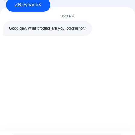
ZBDynamiX
Разработчик и производитель аккумуляторных батарей и
приводов для человекоподобных роботов.
8:23 PM
Good day, what product are you looking for?
СЛЕДУЙТЕ ЗА НАМИ.
Быстрые связи
О нас
Проверка качества
Путешествие фабрики
Свяжитесь мы