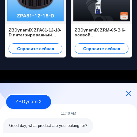
ZBDynamiX ZPA81-12-18-
ZBDynamiX ZRM-65-B 6-
D интегрированный
осевой
планетарный
коллаборативный
совместный
манипулятор |
Спросите сейчас
Спросите сейчас
приводящий механизм
Высокоточный кобот
90 Нм пиковый
для перемещения и
крутящий момент,
погрузочно-
соотношение 18:1,
разгрузочных работ
OD105 мм
ZBDynamiX
Разработчик и производитель аккумуляторных батарей и
приводов для человекоподобных роботов.
11:40 AM
Good day, what product are you looking for?