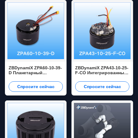
сокращения 10:1, ОД 124
мм
ZBDynamiX ZPA60-10-39-
ZBDynamiX ZPA43-10-25-
D Планетарный
F-CO Интегрированный
соединительный
Планетарный
приводящий с высоким
Совместный Актуатор
Спросите сейчас
Спросите сейчас
крутящим моментом 76
18 Нм Пиковый
Нм Пиковый крутящий
крутящий момент,
момент, соотношение
соотношение 25:1, OD53
уменьшения 39:1, OD79
мм
мм