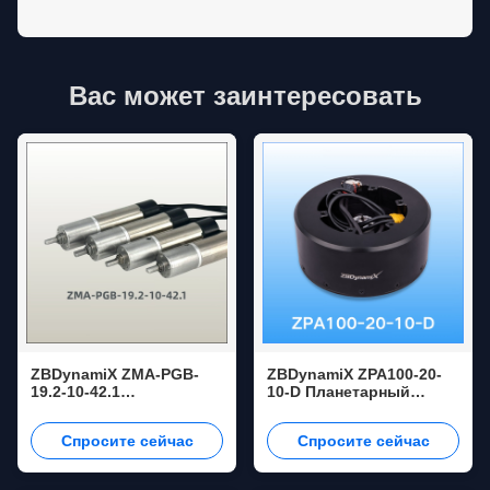
Вас может заинтересовать
ZBDynamiX ZMA-PGB-
ZBDynamiX ZPA100-20-
19.2-10-42.1
10-D Планетарный
Микропланетарный
соединительный
мотор 72.9 мНм.21:1
приводящий с высоким
Спросите сейчас
Спросите сейчас
Соотношение
крутящим моментом 170
уменьшения, OD 10 мм
Нм Пиковый крутящий
момент, соотношение