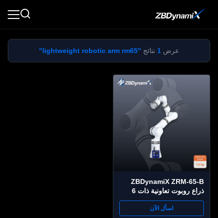
عرض
1
نتائج
"lightweight robotic arm rm65"
ZBDynamiX ZRM-65-B
ذراع روبوت تعاونية ذات 6
محاور روبوت ذراع روبوت
اسأل الآن
ذراع روبوت ذراع روبوت ذرة