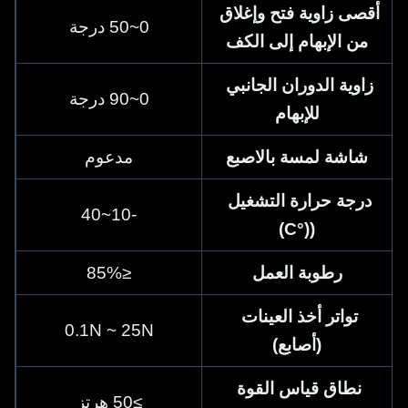
أقصى زاوية فتح وإغلاق 
0~50 درجة
من الإبهام إلى الكف
زاوية الدوران الجانبي 
0~90 درجة
للإبهام
شاشة لمسة بالاصبع
مدعوم
درجة حرارة التشغيل 
-10~40
((°C)
رطوبة العمل
≤85%
تواتر أخذ العينات 
0.1N ~ 25N
(أصابع)
نطاق قياس القوة 
≥50 هرتز