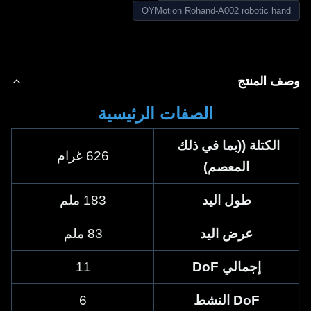
OYMotion Rohand-A002 robotic han
ف المنتج
الصفات الرئيسية
الكتلة ((بما في ذلك 
626 غرام
المعصم)
طول اليد
183 ملم
عرض اليد
83 ملم
إجمالي DoF
11
DoF النشط
6