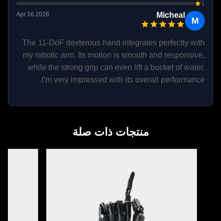
1
Apr 16.2026
Micheal
M
The 11-DoF dexterous hand integrates perfectly with
my robotic arm. Its motion is smooth and responsive,
while the strong grip can even lift a bucket of water.
I’m very impressed with its overall performance.
منتجات ذات صلة