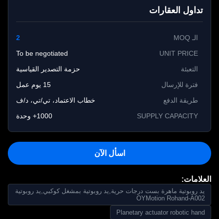
تداول العقارات
الـ MOQ
2
To be negotiated
UNIT PRICE
التعبئة
حزمة التصدير القياسية
فترة للإرسال
15 يوم عمل
طريقة الدفع
خطاب الاعتماد، تي/تي، د/ف
SUPPLY CAPACITY
1000+ وحدة
اسأل الآن
لامات:
د روبوتية ماهرة بست درجات حرية,يد روبوتية بمشغل كوكبي,يد روبوتية
OYMotion Rohand-A00
Planetary actuator robotic han