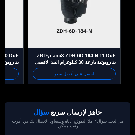
22-N 20-DoF
ZBDynamiX ZDH-6D-184-N 11-DoF
يد روبوتية بارعة 30 كيلوغرام الحد الأقصى
للحمولة
قوة القبض، CAN FD الاتصال
احصل على أفضل سعر
احص
جاهز لإرسال سريع
سؤال
هل لديك سؤال؟ املأ النموذج أدناه وسنعاود الاتصال بك في أقرب
وقت ممكن.