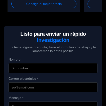
Consiga el mejor precio
Co
36:1 relación, OD56 mm
rpm, OD4
Listo para enviar un rápido
Investigación
Si tiene alguna pregunta, llene el formulario de abajo y le
llamaremos lo antes posible.
Nombre
Correo electrónico *
Mensaje *