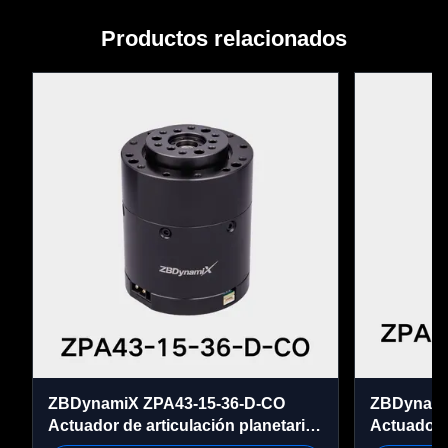
Productos relacionados
ZBDynamiX ZPA43-15-36-D-CO
ZBDynamiX
Actuador de articulación planetaria
Actuador 
integrada 70 Nm Torque máximo,
Conjunto 