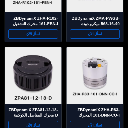
ZBDynamiX ZHA-R102-
ZBDynamiX ZMA-PWGB-
568-16-40 ميكرو دودة
161-FBN-I محرك التشغيل
محرك التروس 600 mNm
المشترك الهارموني عالي
اسأل الآن
اسأل الآن
عزم الدوران، 568:1 نسبة
الدوران 350 نيلاتير
تخفيض
ZBDynamiX ZPA81-12-18-
ZBDynamiX ZHA-R83-
101-DNN-CO-I المحرك
D محرك المفاصل الكوكبية
المشترك التوافقي المتكامل |
المتكاملة 90 Nm عزم دوران
اسأل الآن
اسأل الآن
أقصى عزم دوران 120 نيوتن
ذروة، نسبة 18:1، OD105 مم