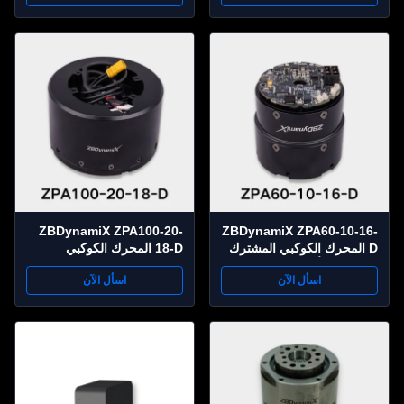
متر، نسبة 101:1، القطر
الخارجي 83 ملم
ZBDynamiX ZPA100-20-
ZBDynamiX ZPA60-10-16-
D المحرك الكوكبي المشترك
18-D المحرك الكوكبي
المتكامل | أقصى عزم دوران
المشترك عالي عزم الدوران
اسأل الآن
اسأل الآن
25 نيوتن متر، نسبة 16:1،
للروبوتات | ذروة عزم الدوران
OD69 ملم
300 نيوتن متر، نسبة 18:1،
القطر الخارجي 113 ملم