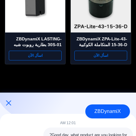
ZBDynamiX LASTING-
ZBDynamiX ZPA-Lite-43-
15-36-D المتكاملة الكوكبية
30S-01 بطارية روبوت شبه
المشتركة محرك 33 نيمتر
صلبة | سعة 30 أمبير في
اسأل الآن
اسأل الآن
العزم القصوى، 80 دورة في
الساعة، تفريغ مستمر 50
الدقيقة، OD56 ملم
أمبير، تيار تفريغ ذروة 110
أمبير
ZBDynamiX
مصمم ومصنع لبطاريات الروبوتات البشرية ومحركاتها
12:01 AM
Good day, what product are you looking for?