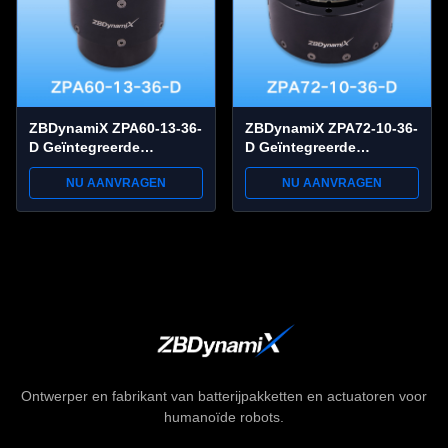
ZBDynamiX ZPA60-13-36-
ZBDynamiX ZPA72-10-36-
D Geïntegreerde
D Geïntegreerde
Planetaire Joint Actuator
Planetaire Joint Actuator
NU AANVRAGEN
NU AANVRAGEN
50 Nm Peak Torque, 36:1
82 Nm Piek koppel, 36:1
verhouding, OD73 mm
verhouding, OD86.5 mm
Ontwerper en fabrikant van batterijpakketten en actuatoren voor
humanoïde robots.