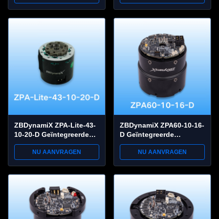
Grijpkracht, CAN FD
±0,03 mm
Communicatie
Herhaalbaarheid
ZBDynamiX ZPA-Lite-43-
ZBDynamiX ZPA60-10-16-
10-20-D Geïntegreerde
D Geïntegreerde
Planetary Joint Actuator
Planetaire Joint Actuator
NU AANVRAGEN
NU AANVRAGEN
14 Nm Piek koppel, 100
25 Nm Peak Torque, 16:1
rpm, OD53 mm
verhouding, OD69 mm