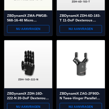
ZBDynamiX ZMA-PWGB-
ZBDynamiX ZDH-6D-183-
568-16-40 Micro
T 11-DoF Dexterous
Wormwielmotor | 600
Robotic Hand met Tactile
NU AANVRAGEN
NU AANVRAGEN
mNm Stootkoppel, 568:1
Sensing. 30 kg Maximale
Reductieverhouding
lading, ±0,05 mm
Herhaalbaarheid.
ZBDynamiX ZDH-16D-
ZBDynamiX ZAG-2F90D-
222-N 20-DoF Dexterous
N Twee-Vinger Parallel
Robotische Hand | 16
Robotgrijper | 90 mm
NU AANVRAGEN
NU AANVRAGEN
Actieve DOF, 52 N
Slag, 25 N Grijpkracht,