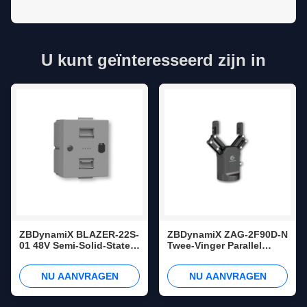
U kunt geïnteresseerd zijn in
ZBDynamiX BLAZER-22S-
ZBDynamiX ZAG-2F90D-N
01 48V Semi-Solid-State
Twee-Vinger Parallel
Robotic Battery Pack |
Robotgrijper | 90 mm
22Ah Capacity, 50A
Slag, 25 N Grijpkracht,
NU AANVRAGEN
NU AANVRAGEN
Continuous Discharge,
±0,03 mm
110A Peak Discharge
Herhaalbaarheid
Current