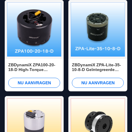
ZBDynamiX ZPA100-20-
ZBDynamiX ZPA-Lite-35-
18-D High-Torque
10-8-D Geïntegreerde
Planetary Joint Actuator
Planetary Joint Actuator
voor Robotics.
5 Nm Peak Torque, 300
NU AANVRAGEN
NU AANVRAGEN
rpm, OD46 mm