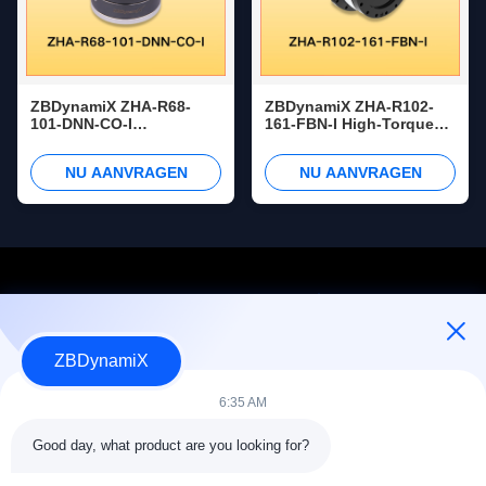
ZBDynamiX ZHA-R68-
ZBDynamiX ZHA-R102-
101-DNN-CO-I
161-FBN-I High-Torque
Geïntegreerde
Harmonic Joint Actuator
Harmonische Joint
350 Nm Peak Torque,
NU AANVRAGEN
NU AANVRAGEN
Actuator 82 Nm Peak
161:1 ratio, OD102 mm
Torque, 101:1
verhouding, OD68 mm
ZBDynamiX
Ontwerper en fabrikant van batterijpakketten en actuatoren voor
humanoïde robots.
6:35 AM
Good day, what product are you looking for?