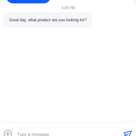
humanoïde robots.
4:35 PM
Good day, what product are you looking for?
VOLG ONS.
Snelkoppelingen
Over ons
Kwaliteitscontrole
Fabrieksreis
Contacteer ons
© 2026 ZBDynamiX Co., Ltd.. . Alle rechten voorbehoudena..
sitekaart
Privacybeleid