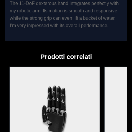
≥4,41N
The 11-DoF dexterous hand integrates perfectly with
my robotic arm. Its motion is smooth and responsive,
pollice: ≥ 9,8 N
while the strong grip can even lift a bucket of water.
dito indice: ≥ 9,8 N
I’m very impressed with its overall performance.
Max. Spinta attiva 
dito medio: ≥ 9,8 N
(Bent)
dito anulare: ≥ 9,8 N
Fingera piccola: ≥ 9,8 
Prodotti correlati
N
Max Payload 
8 kg (un dito)
((Straight)
10 kg (un dito)
Carga utile 
30 kg (palmo verso 
massima ((Bent)
l'alto)
Leghe di alluminio, 