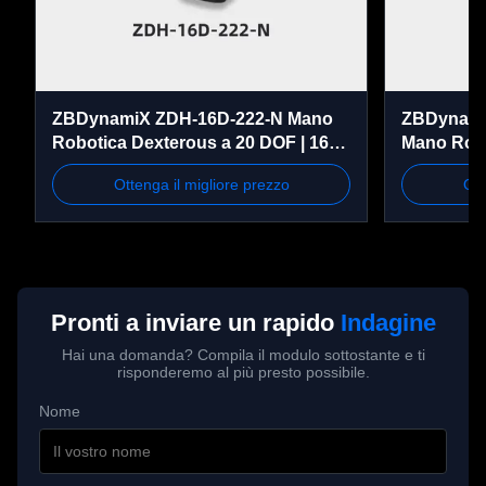
leghe di zinco, 
Materiale
acciaio inossidabile, 
silicone, plastica
ZBDynamiX ZDH-16D-222-N Mano
ZBDynami
Robotica Dexterous a 20 DOF | 16
Mano Robo
Angolo massimo di 
DOF Attivi, Forza di Presa 52 N,
Payload, ±
apertura e chiusura 
0~31°
Ottenga il migliore prezzo
Ott
Comunicazione CAN FD
del lato del pollice
Angolo massimo di 
apertura e chiusura 
0~50°
Pronti a inviare un rapido
Indagine
del pollice al palmo
Hai una domanda? Compila il modulo sottostante e ti
risponderemo al più presto possibile.
Angolo di rotazione 
0 ~ 90°
Nome
laterale del pollice
Dispositivo tattile
Sostenuto