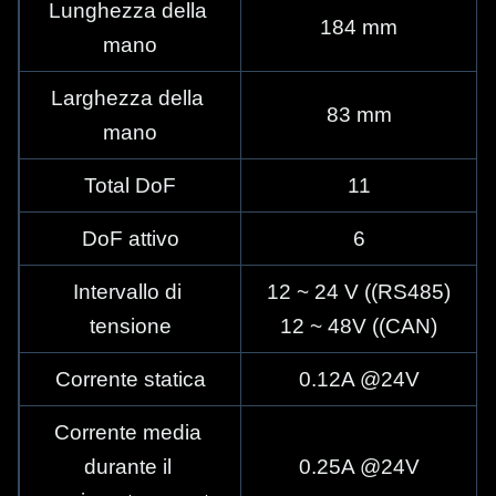
Lunghezza della 
184 mm
mano
Larghezza della 
83 mm
mano
Total DoF
11
DoF attivo
6
Intervallo di 
12 ~ 24 V ((RS485)
tensione
12 ~ 48V ((CAN)
Corrente statica
0.12A @24V
Corrente media 
durante il 
0.25A @24V