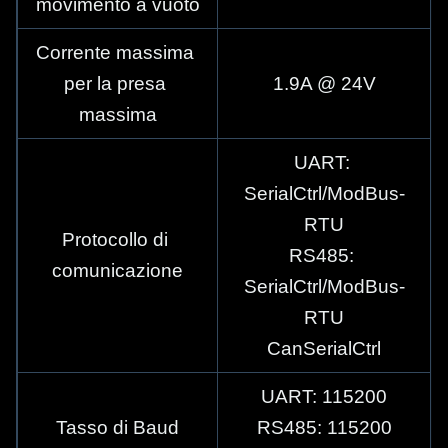
movimento a vuoto
Corrente massima 
per la presa 
1.9A @ 24V
massima
UART: 
SerialCtrl/ModBus-
RTU
Protocollo di 
RS485: 
comunicazione
SerialCtrl/ModBus-
RTU
CanSerialCtrl
UART: 115200
Tasso di Baud
RS485: 115200