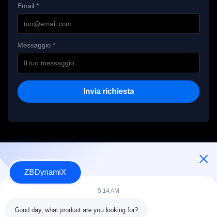
Email *
Temperatura di 
-10~40
funzionamento ((°C)
Messaggio *
Umidità di 
≤ 85%
funzionamento
Invia richiesta
ZBDynamiX
Progettista e produttore di batterie e attuatori per robot umanoidi.
5:14 AM
Good day, what product are you looking for?