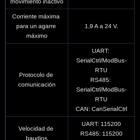
movimiento inactivo
Corriente máxima 
para un agarre 
1,9 A a 24 V.
máximo
UART: 
SerialCtrl/ModBus-
RTU
Protocolo de 
RS485: 
comunicación
SerialCtrl/ModBus-
RTU
CAN: CanSerialCtrl
UART: 115200
Velocidad de 
RS485: 115200
baudios