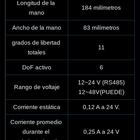
Longitud de la 
184 milímetros
mano
Ancho de la mano
83 milímetros
grados de libertad 
11
totales
DoF activo
6
12~24 V (RS485)
Rango de voltaje
12~48V(PUEDE)
Corriente estática
0,12 A a 24 V.
Corriente promedio 
durante el 
0,25 A a 24 V