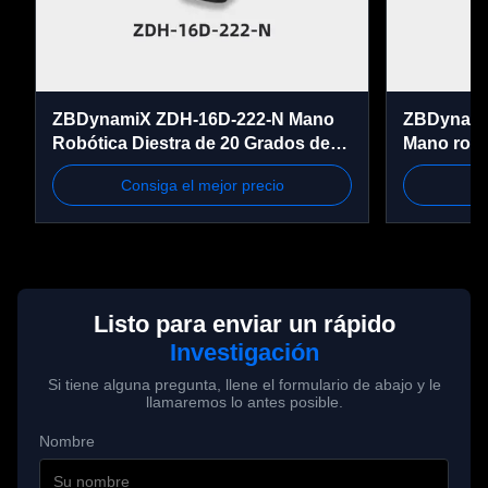
silicona, plástico.
Ángulo máximo de 
apertura y cierre del 
0~31°
ZBDynamiX ZDH-16D-222-N Mano
ZBDynami
Robótica Diestra de 20 Grados de
Mano robó
lado del pulgar.
Libertad | 16 GDL Activos, 52 N de
útil máxim
Consiga el mejor precio
Co
Fuerza de Agarre, Comunicación
Ángulo máximo de 
CAN FD
apertura y cierre del 
0~50°
pulgar a la palma
Ángulo de rotación 
Listo para enviar un rápido
0~90°
Investigación
lateral del pulgar
Si tiene alguna pregunta, llene el formulario de abajo y le
llamaremos lo antes posible.
Pantalla táctil con el 
Apoyado
dedo
Nombre