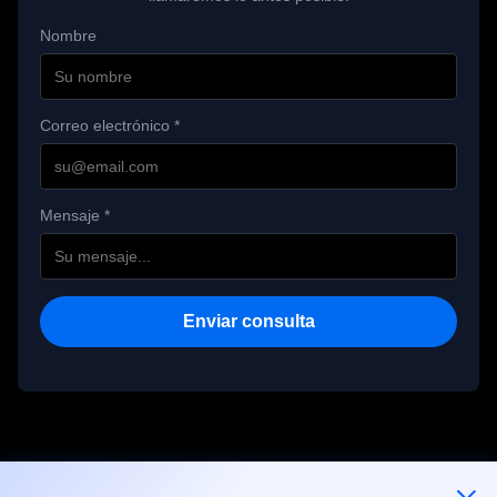
Nombre
Ángulo de 
rotación lateral 
0~90°
del pulgar
Correo electrónico *
Pantalla táctil 
Apoyado
con el dedo
Mensaje *
Temperatura de 
funcionamiento 
-10~40
Enviar consulta
(℃)
Humedad de 
≤85%
funcionamiento