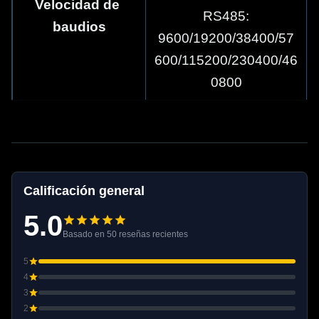
Velocidad de 
RS485:
baudios
9600/19200/38400/57
600/115200/230400/46
0800
PUEDE: 1M
Tiempo de viaje 
de carrera 
0,7 segundos
completa
Calificación general
Conteo de ciclos 
5.0
Basado en 50 reseñas recientes
de apertura y 
≥300.000
cierre
5
4
Repetibilidad
±0,05 milímetros
3
2