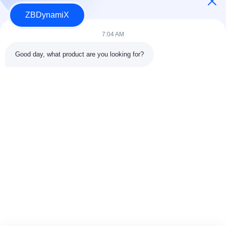
ZBDynamiX
Diseñador y Fabricante de Paquetes de Baterías y Actuadores
para Robots Humanoides.
7:04 AM
Good day, what product are you looking for?
SÍGUENOS.
Vínculos rápidos
Acerca de nosotros
Control de calidad
Viaje de la fábrica
Éntrenos en contacto con