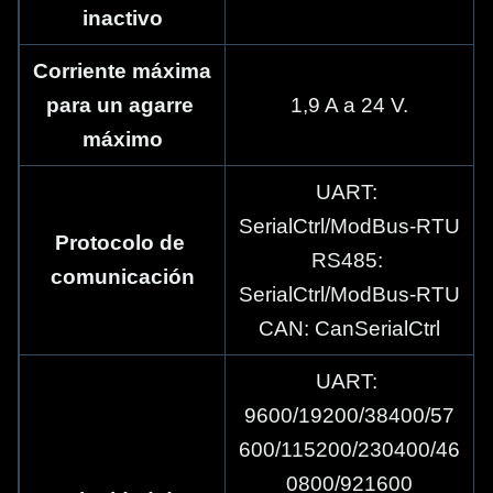
inactivo
Corriente máxima 
para un agarre 
1,9 A a 24 V.
máximo
UART: 
SerialCtrl/ModBus-RTU
Protocolo de 
RS485: 
comunicación
SerialCtrl/ModBus-RTU
CAN: CanSerialCtrl
UART: 
9600/19200/38400/57
600/115200/230400/46
0800/921600