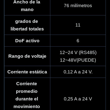
Ancho de la 
76 milímetros
mano
grados de 
11
libertad totales
DoF activo
6
12~24 V (RS485)
Rango de voltaje
12~48V(PUEDE)
Corriente estática
0,12 A a 24 V.
Corriente 
promedio 
durante el 
0,25 A a 24 V
movimiento 