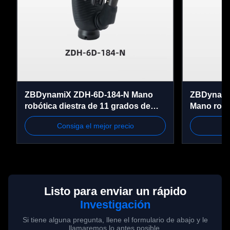
(doblada)
arriba)
Aleación de aluminio, 
aleación de zinc, acero 
Material
inoxidable, silicona, 
plástico.
ZBDynamiX ZDH-6D-184-N Mano
ZBDynami
robótica diestra de 11 grados de
Mano robó
Ángulo máximo 
libertad | Carga útil máxima de 30
táctiles 30
de apertura y 
Consiga el mejor precio
Co
kg, repetibilidad de ±0,05 mm
mm Repeti
0~31°
cierre del lado 
del pulgar.
Ángulo máximo 
Listo para enviar un rápido
de apertura y 
0~50°
Investigación
cierre del pulgar 
Si tiene alguna pregunta, llene el formulario de abajo y le
a la palma.
llamaremos lo antes posible.