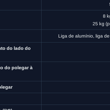
8 k
25 kg (p
Liga de alumínio, liga de
o do lado do 
 do polegar à 
olegar