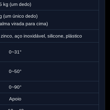
5 kg (um dedo)
g (um único dedo)
alma virada para cima)
 zinco, aço inoxidável, silicone, plástico
0~31°
0~50°
0~90°
Apoio