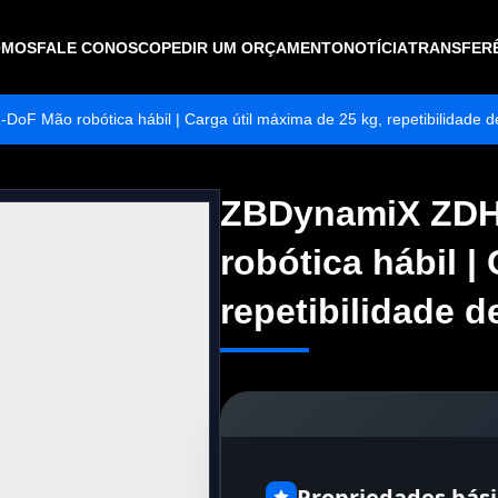
OMOS
FALE CONOSCO
PEDIR UM ORÇAMENTO
NOTÍCIA
TRANSFER
F Mão robótica hábil | Carga útil máxima de 25 kg, repetibilidade 
ZBDynamiX ZDH
ZBDynamiX ZDH
robótica hábil |
robótica hábil |
repetibilidade 
repetibilidade 
Propriedades bási