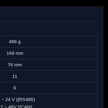
486 g
169 mm
76 mm
11
6
 ~ 24 V ((RS485)
2 ~ 48V ((CAN)