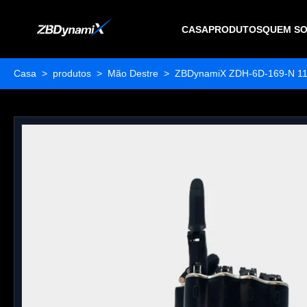
CASA
PRODUTOS
QUEM S
Casa
>
produtos
>
Mão Destre
>
ZBDynamiX ZDH-6D-169-N 11-Do