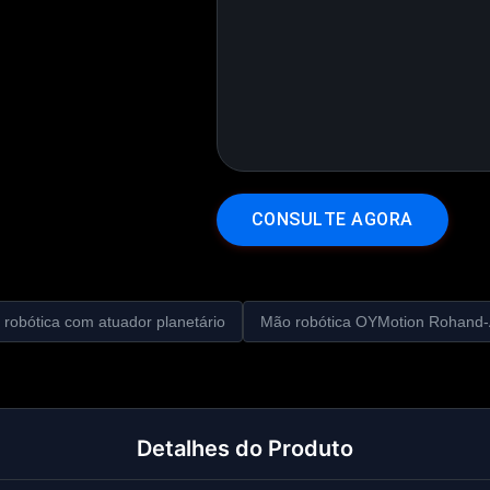
C
O
N
S
U
L
T
E
A
G
O
R
A
robótica com atuador planetário
Mão robótica OYMotion Rohand
Detalhes do Produto