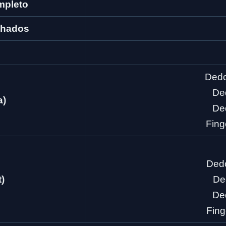
mpleto
chados
Dedo
De
a)
De
Fing
Dedo
)
De
Ded
Fing