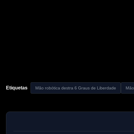
Etiquetas
Mão robótica destra 6 Graus de Liberdade
Mão 