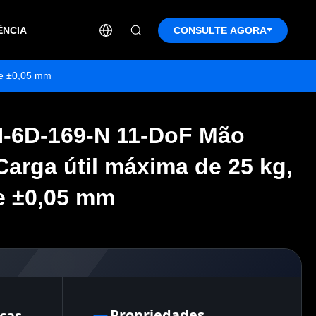
ÊNCIA
CONSULTE AGORA
de ±0,05 mm
-6D-169-N 11-DoF Mão
-6D-169-N 11-DoF Mão
 Carga útil máxima de 25 kg,
 Carga útil máxima de 25 kg,
de ±0,05 mm
de ±0,05 mm
Propriedades
cas