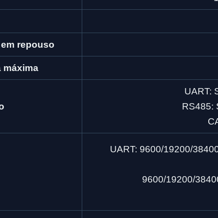
 em repouso
a máxima
UART: S
o
RS485: 
CA
UART: 9600/19200/3840
9600/19200/3840