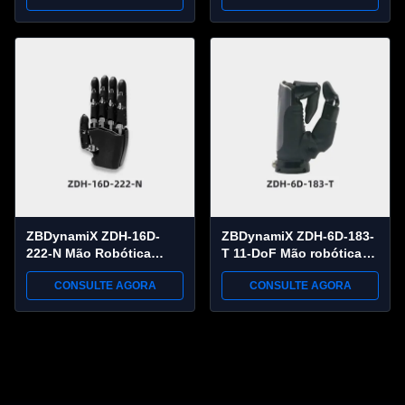
de ±0,05 mm
Repetitividade
ZBDynamiX ZDH-16D-
ZBDynamiX ZDH-6D-183-
222-N Mão Robótica
T 11-DoF Mão robótica
Destra 20-DoF | 16 DoF
hábil com detecção tátil |
CONSULTE AGORA
CONSULTE AGORA
Ativos, 52 N de Força de
Carga útil máxima de 30
Garra, Comunicação CAN
kg, repetibilidade de
FD
±0,05 mm