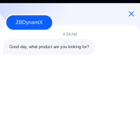
ZBDynamiX
Designer e fabricante de baterias e atuadores de robôs
humanoides.
6:54 AM
Good day, what product are you looking for?
SEGUE-NOS.
Relações rápidas
Sobre nós
Controle da qualidade
Excursão da fábrica