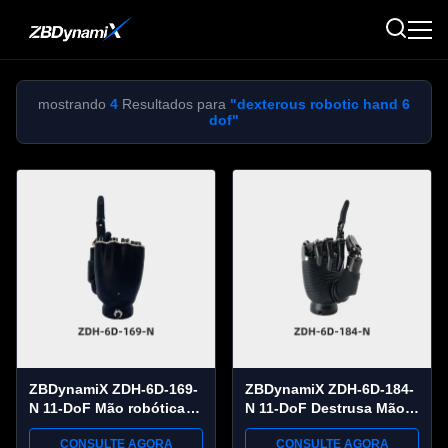
mostrando
4
Resultados para
"dexterous robotic hand 6
dof"
ZBDynamiX ZDH-6D-169-
ZBDynamiX ZDH-6D-184-
N 11-DoF Mão robótica
N 11-DoF Destrusa Mão
hábil | Carga útil máxima
Robótica 30 kg Máxima
CONSULTE AGORA
CONSULTE AGORA
de 25 kg, repetibilidade
Carga, ±0,05 mm