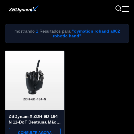
mostrando
1
Resultados para
"oymotion rohand a002
robotic hand"
ZBDynamiX ZDH-6D-184-
N 11-DoF Destrusa Mão
Robótica 30 kg Máxima
CONSULTE AGORA
Carga, ±0,05 mm