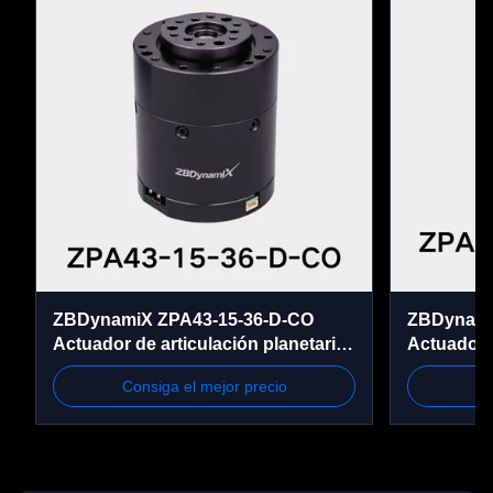
ZBDynamiX ZPA43-15-36-D-CO
ZBDynamiX
Actuador de articulación planetaria
Actuador 
integrada 70 Nm Torque máximo,
Conjunto 
Consiga el mejor precio
Co
36:1 relación, OD56 mm
rpm, OD4