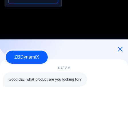
de 450 Nm, relación
161:1, diámetro exterior
de 120 mm
ZBDynamiX
Diseñador y Fabricante de Paquetes de Baterías y Actuadores
para Robots Humanoides.
4:43 AM
Good day, what product are you looking for?
SÍGUENOS.