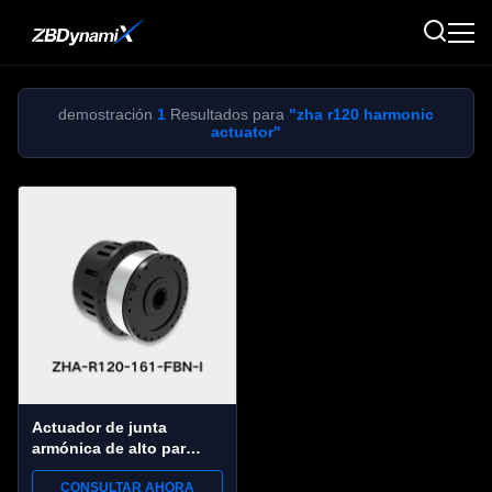
demostración
1
Resultados para
"zha r120 harmonic
actuator"
Actuador de junta
armónica de alto par
ZBDynamiX ZHA-R120-
CONSULTAR AHORA
161-FBN-I | Par máximo