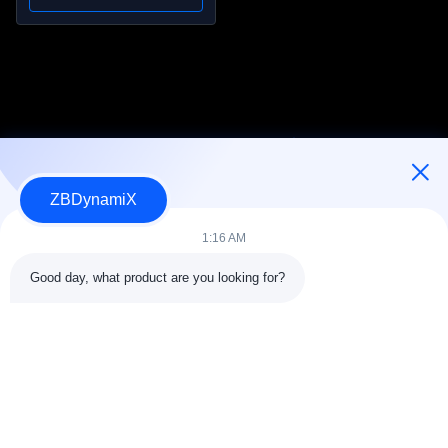
pico de 450 Nm, relação
161:1, diâmetro externo
de 120 mm
ZBDynamiX
Designer e fabricante de baterias e atuadores de robôs
humanoides.
1:16 AM
Good day, what product are you looking for?
SEGUE-NOS.