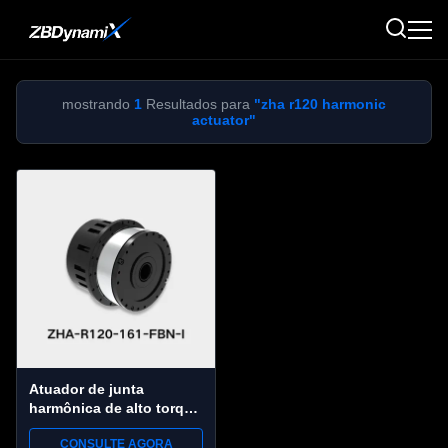
mostrando
1
Resultados para
"zha r120 harmonic
actuator"
Atuador de junta
harmônica de alto torque
ZBDynamiX ZHA-R120-
CONSULTE AGORA
161-FBN-I | Torque de