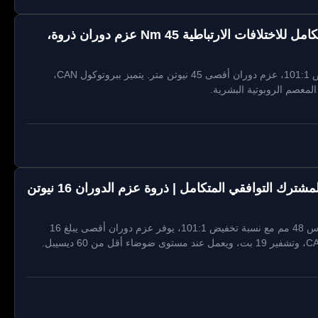
ZBDynamiX ZHA-R58-101-DNN-CO-I مفاعل متكامل للاختلافات الارتباطية 45 Nm عزم دوران ذروة،
ZBDynamiX ZHA-R58-101-DNN-CO-I: 58 مم OD، نسبة تخفيض 101:1، عزم دوران أقصى 45 نيوتن متر. يتميز ببروتوكول CAN،
ZBDynamiX ZHA-R48-101-DNN-CO-I المحرك المشترك التوافقي المتكامل | ذروة عزم الدوران 16 نيوتن
ZBDynamiX ZHA-R48-101-DNN-CO-I: مشغل صغير الحجم مقاس 48 مم مع نسبة تخفيض 101:1، يوفر عزم دوران أقصى يبلغ 16
نيوتن متر وعزم دوران مقدر يبلغ 6.5 نيوتن متر. يتميز ببروتوكول CAN، وتشفير 19 بت، ويعمل عند مستوى ضوضاء أقل من 60 ديسيبل.