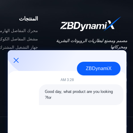
المنتجات
محرك المفاصل الهارم
مشغل المفاصل الكوكب
مصمم ومصنع لبطاريات الروبوتات البشرية
ومحركاتها
جهاز التشغيل المشترك
حل البطارية
اليد المهارة
ZBDynamiX
ذراع آلي
3:28 AM
اتبعنا
Good day, what product are you looking 
for?
© 2026 ZBDynamiX Co., Ltd.. جميع الحقوق محفوظة.