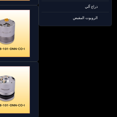
ذراع آلي
الروبوت المقبض