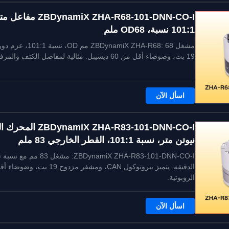
101:1 نسبة، OD68 ملم
19 بت، وضوضاء أقل من 60 ديسيبل. مثالية لمفاصل الكتف والمرفق والركبة والخصر الروبوتية.
اسأل الآن
نيوتن متر، نسبة 101:1، القطر الخارجي 83 ملم
الروبوتية.
اسأل الآن