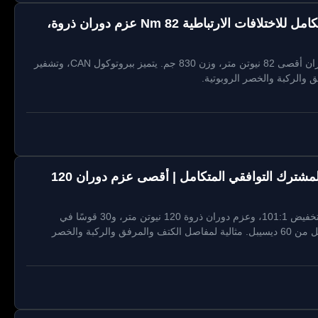
ZBDynamiX ZHA-R68-101-DNN-CO-I مفاعل متكامل للاختلافات الارتباطية 82 Nm عزم دوران ذروة،
مشغل ZBDynamiX ZHA-R68: 68 مم OD، نسبة 101:1، عزم دوران أقصى 82 نيوتن متر، وزن 830 جم. يتميز ببروتوكول CAN، وتشفير
ZBDynamiX ZHA-R83-101-DNN-CO-I المحرك المشترك التوافقي المتكامل | أقصى عزم دوران 120
ZBDynamiX ZHA-R83-101-DNN-CO-I: مشغل 83 مم مع نسبة تخفيض 101:1، وعزم دوران ذروة 120 نيوتن متر، و30 قوسًا في
الدقيقة. يتميز ببروتوكول CAN، ومشفر مزدوج 19 بت، وضوضاء أقل من 60 ديسيبل. مثالية لمفاصل الكتف والمرفق والركبة والخصر