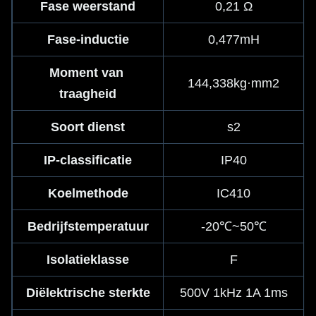
Fase weerstand
0,21 Ω
Fase-inductie
0,477mH
Moment van 
144,338kg·mm2
traagheid
Soort dienst
s2
IP-classificatie
IP40
Koelmethode
IC410
Bedrijfstemperatuur
-20℃~50℃
Isolatieklasse
F
Diëlektrische sterkte
500V 1kHz 1A 1ms