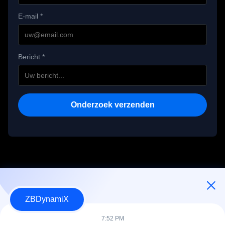
E-mail *
Bericht *
Onderzoek verzenden
ZBDynamiX
Ontwerper en fabrikant van batterijpakketten en actuatoren voor
humanoïde robots.
7:52 PM