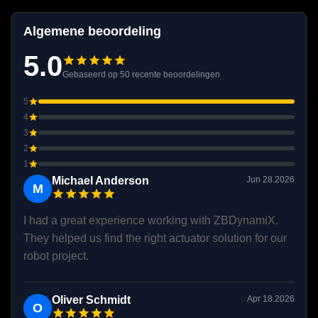
Algemene beoordeling
5.0
Gebaseerd op 50 recente beoordelingen
5
4
3
2
1
Michael Anderson
Jun 28.2026
M
I had a great experience working with ZBDynamiX.
They helped us find the right actuator solution for our
robot project.
Oliver Schmidt
Apr 18.2026
O