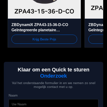
ZBDynamiX ZPA43-15-36-D-CO
ZBDynamiX
Geïntegreerde planetaire
Geïntegre
gezamenlijke actuator | 70 Nm
Actuator 
Krijg Beste Prijs
piekkoppel, 36:1 verhouding,
rpm, OD4
buitendiameter 56 mm
Klaar om een Quick te sturen
Onderzoek
Vul het onderstaande formulier in en we nemen zo snel
mogelijk contact met u op.
Naam