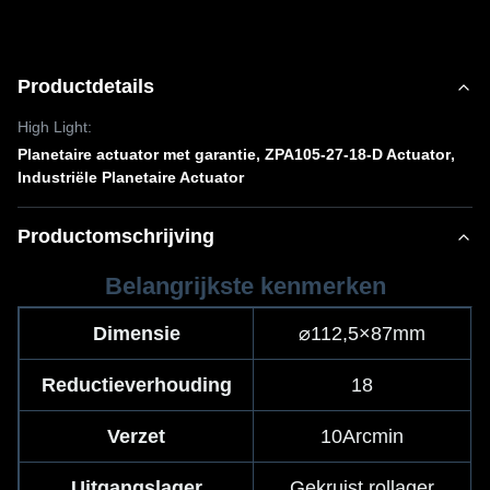
Productdetails
High Light:
Planetaire actuator met garantie
,
ZPA105-27-18-D Actuator
,
Industriële Planetaire Actuator
Productomschrijving
Belangrijkste kenmerken
Dimensie
⌀112,5×87mm
Reductieverhouding
18
Verzet
10Arcmin
Uitgangslager
Gekruist rollager