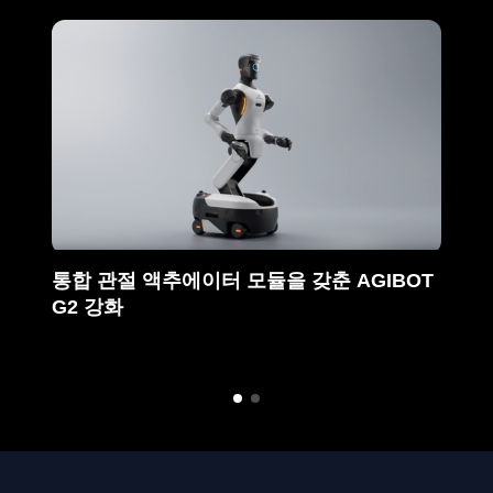
통합 관절 액추에이터 모듈을 갖춘 AGIBOT
G2 강화
가벼운
의 힘