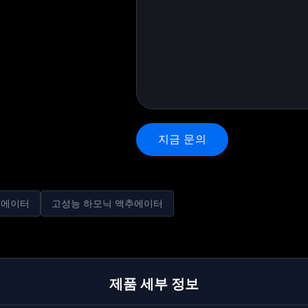
지
금
문
의
액추에이터
고성능 하모닉 액추에이터
제품 세부 정보