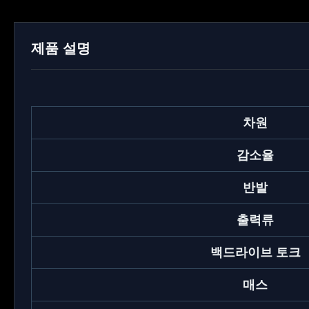
제품 설명
차원
감소율
반발
출력류
백드라이브 토크
매스