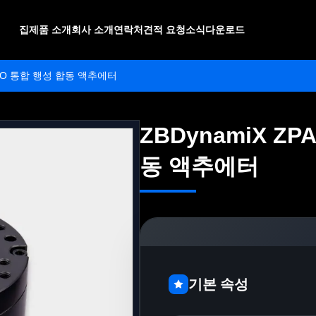
집
제품 소개
회사 소개
연락처
견적 요청
소식
다운로드
-D-CO 통합 행성 합동 액추에터
ZBDynamiX ZP
ZBDynamiX ZP
동 액추에터
동 액추에터
기본 속성