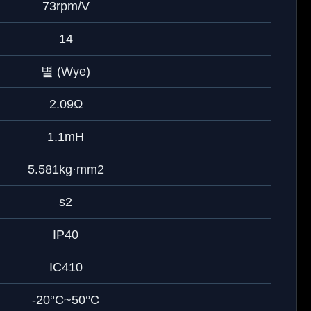
73rpm/V
14
별 (Wye)
2.09Ω
1.1mH
5.581kg·mm2
s2
IP40
IC410
-20°C~50°C