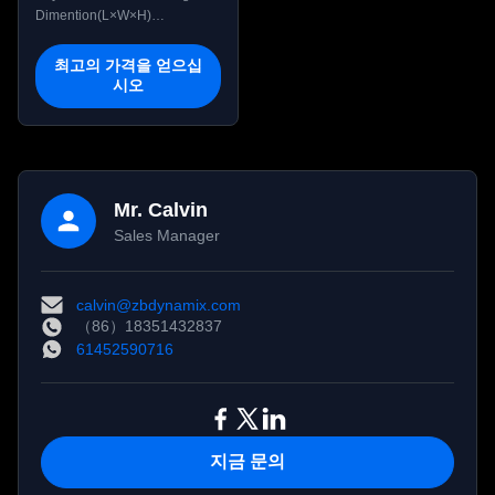
±0.1mm 반복성
Dimention(L×W×H)
652.5*104*209 mm Degree of
freedom 7 Nominal Payload
최고의 가격을 얻으십
3kg Peak payload 5kg
시오
Nominal Voltage 48 V Peak
Voltage 60 V Repeatability
±0.1mm Working radius
625.2mm Operating
Temperature(℃) -10~50 IP
Rating IP20 Material
Mr. Calvin
Aluminum alloy,Engineering
Sales Manager
Plastics ...
calvin@zbdynamix.com
（86）18351432837
61452590716
지금 문의