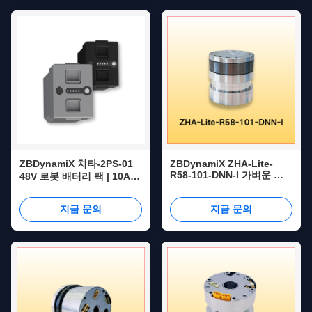
ZBDynamiX 치타-2PS-01
ZBDynamiX ZHA-Lite-
R58-101-DNN-I 가벼운 하
48V 로봇 배터리 팩 | 10Ah
모닉 조인트 액추에이터, 최
용량, 50A 연속 방전 전류,
고 토크 45Nm 및 감소 비율
110A 펄스 방전 전류
지금 문의
지금 문의
101:1