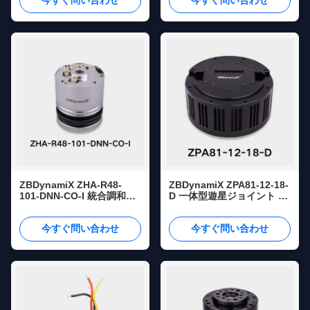
今すぐ問い合わせ
今すぐ問い合わせ
80rpm OD56mm
FD通信
ZBDynamiX ZHA-R48-
ZBDynamiX ZPA81-12-18-
101-DNN-CO-I 統合調和関
D 一体型遊星ジョイント ア
節アクチュエータ 16 ナニ
クチュエーター | 90 Nm ピ
オンピークトーク 101:1比
ークトルク、18:1 比率、
今すぐ問い合わせ
今すぐ問い合わせ
OD48ミリ
OD105 mm