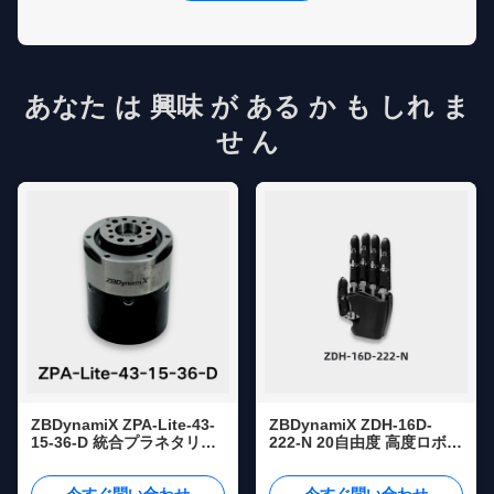
あなた は 興味 が ある か も しれ ま
せ ん
ZBDynamiX ZPA-Lite-43-
ZBDynamiX ZDH-16D-
15-36-D 統合プラネタリ・
222-N 20自由度 高度ロボッ
ジョイント・アクチュエー
トハンド | アクティブ16自
ター 33Nmピークトルク
由度、52N把持力、CAN