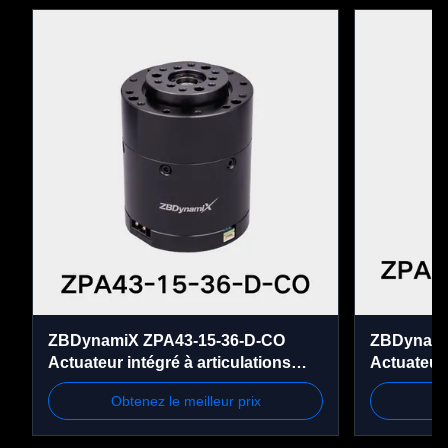
ZBDynamiX ZPA43-15-36-D-CO
ZBDynamiX
Actuateur intégré à articulations
Actuateur 
planétaires 70 Nm couple maximal,
planétair
Obtenez le meilleur prix
Ob
rapport 36:1, OD56 mm
300 tours