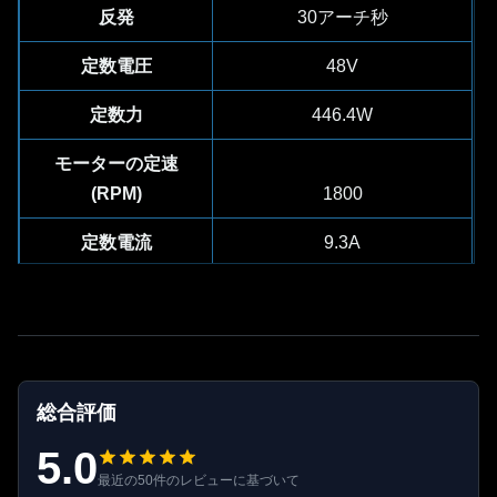
反発
30アーチ秒
定数電圧
48V
定数力
446.4W
モーターの定速
(RPM)
1800
定数電流
9.3A
ピーク電流
33.8A
デュアルエンコーダー,19ビ
エンコーダの仕様
ット
総合評価
通信プロトコル (オ
プション)
EtherCAT/CANOpen/CANFD
5.0
最近の50件のレビューに基づいて