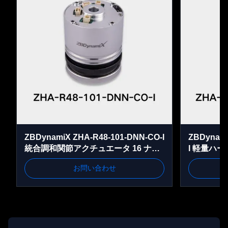
ZBDynamiX ZHA-R48-101-DNN-CO-I
ZBDynami
統合調和関節アクチュエータ 16 ナニ
I 軽量ハ
オンピークトーク 101:1比 OD48ミリ
ュエーター 
お問い合わせ
比 OD68