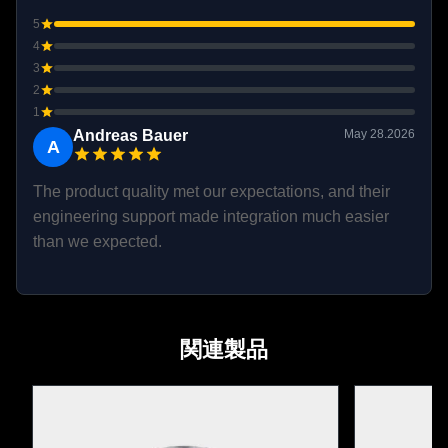
制御ループの周波数
5
(電流/速度)
電流: 20KHz ベル: 10KHz
4
3
ブレーキ静止トルク
1.7Nm
2
1
ブレーキを離す時間
≤100ms
Andreas Bauer
May 28.2026
A
ブレーキの取り込み
時間
≤50ms
The product quality met our expectations, and their
engineering support made integration much easier
ロボティクス の 応
than we expected.
用
腰/ヒップ
関連製品